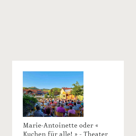
die ganze Familie
: Das
Kindermitmachkonzert mit "
Unikat
",
sowie die Prämierung des
Malwettbewerbs
am Sonntag ab
16:30 Uhr.
Weitere Informationen:
Durbacher Weinfest
Marie-Antoinette oder «
Kuchen für alle! » - Theater