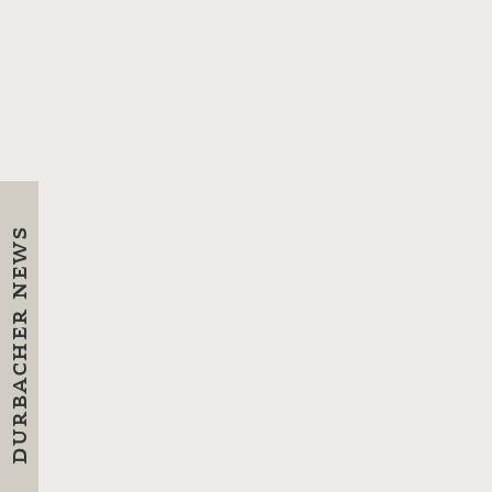
Gemeinsam mit dem
Schwarzwaldweingut Männle haben
wir uns etwas ganz besonderes
überlegt: Das allererste Durbacher
Weinsüden Pop-Up.Den Wein dort
genießen, wo er wächst.
Freut Euch auf
unkomplizierten
Weingenuss,
erfrischende
Weincocktails
,
leckere
Kleinigkeiten
der Metzgerei
Spinner, eine atemberaubende
Aussicht und coole Beats von
DJ D-
One
.
Für Liegestühle und Stehtische