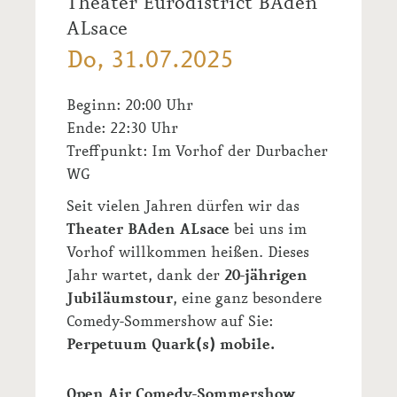
Theater Eurodistrict BAden
ALsace
Do, 31.07.2025
Beginn: 20:00 Uhr
Ende: 22:30 Uhr
Treffpunkt:
Im Vorhof der Durbacher
WG
Seit vielen Jahren dürfen wir das
Theater
B
A
den
A
L
sace
bei uns im
Vorhof
willkommen
heißen. Dieses
Jahr wartet,
dank de
r
2
0
-jährigen
Jubiläums
tour
,
ein
e ganz besondere
Comedy-Sommershow
auf Sie:
Perpetuum
Quark(s) m
obile
.
Open Air Comedy-Sommershow