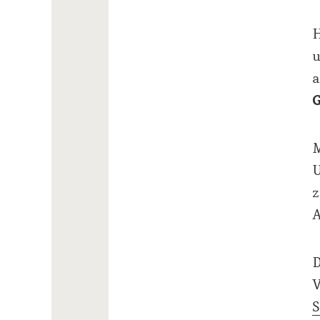
H
u
M
z
A
D
V
S