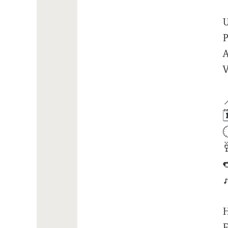
P
A
V






H
F