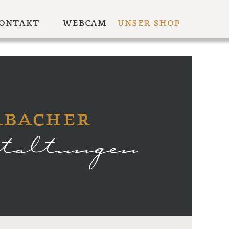
ontakt
webcam
unser shop
rbacher
staltungen