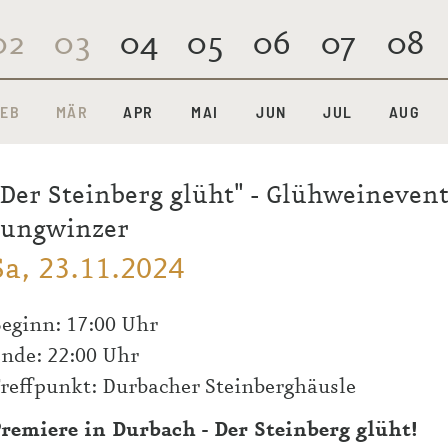
02
03
04
05
06
07
08
FEB
MÄR
APR
MAI
JUN
JUL
AUG
"Der Steinberg glüht" - Glühweineven
Jungwinzer
Sa, 23.11.2024
eginn: 17:00 Uhr
nde: 22:00 Uhr
reffpunkt:
Durbacher Steinberghäusle
remiere in Durbach - Der Steinberg glüht!