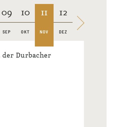
09
10
11
12
2025
SEP
OKT
NOV
DEZ
J
t der Durbacher