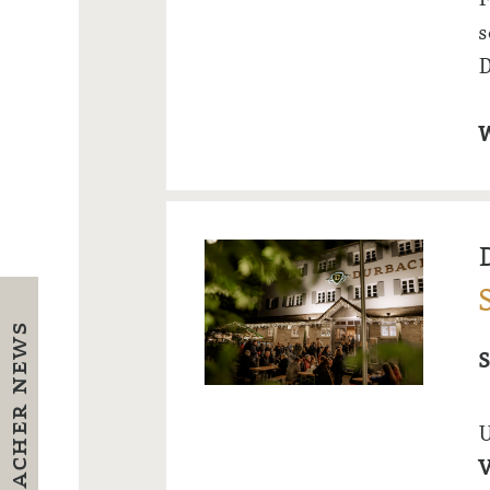
D
W
S
U
V