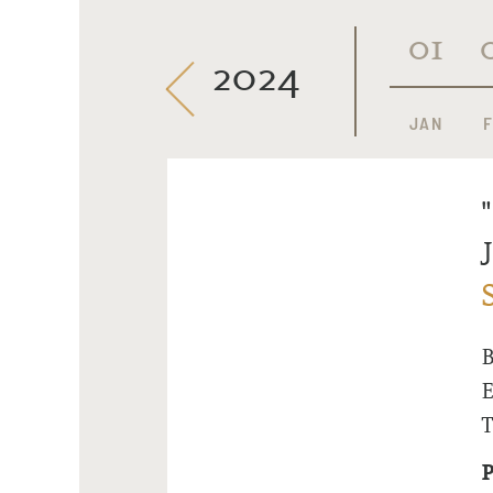
10
11
12
01
2024
OKT
NOV
DEZ
JAN
B
E
T
P