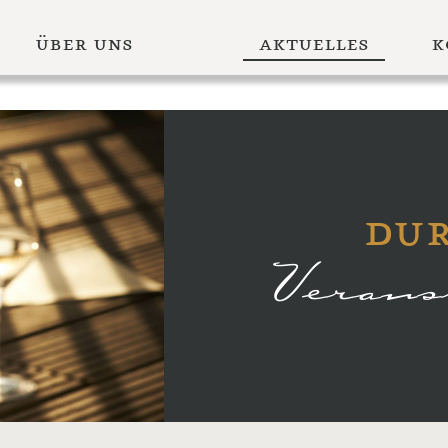
über uns
aktuelles
k
du
Veran