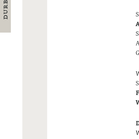
S
A
S
A
G
W
S
W
D
W