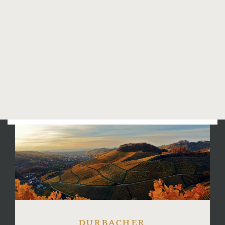
stehen leider keine Parkplätz zur
Verfügung. Im empfehlen Ihnen die
Parkplätze am
Schwimmbad
, der
Steinberghalle
oder dem
Festplatz
zu
nutzen.
Wir freuen uns schon jetzt auf Ihren
Besuch.
durbacher